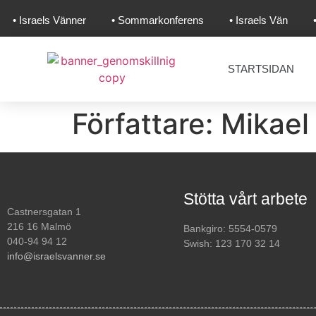
• Israels Vänner
• Sommarkonferens
• Israels Vän
STARTSIDAN
Författare:
Mikae
Stötta vårt arbete
Castnersgatan 1
216 16 Malmö
Bankgiro: 5554-0579
040-94 94 12
Swish: 123 170 32 14
info@israelsvanner.se